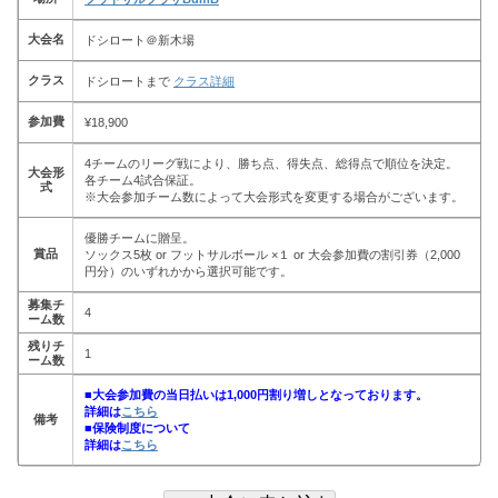
大会名
ドシロート＠新木場
クラス
ドシロートまで
クラス詳細
参加費
¥18,900
4チームのリーグ戦により、勝ち点、得失点、総得点で順位を決定。
大会形
各チーム4試合保証。
式
※大会参加チーム数によって大会形式を変更する場合がございます。
優勝チームに贈呈。
賞品
ソックス5枚 or フットサルボール ×１ or 大会参加費の割引券（2,000
円分）のいずれかから選択可能です。
募集チ
4
ーム数
残りチ
1
ーム数
■大会参加費の当日払いは1,000円割り増しとなっております。
詳細は
こちら
備考
■保険制度について
詳細は
こちら