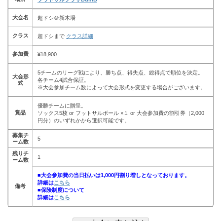
大会名
超ドシ＠新木場
クラス
超ドシまで
クラス詳細
参加費
¥18,900
5チームのリーグ戦により、勝ち点、得失点、総得点で順位を決定。
大会形
各チーム4試合保証。
式
※大会参加チーム数によって大会形式を変更する場合がございます。
優勝チームに贈呈。
賞品
ソックス5枚 or フットサルボール ×１ or 大会参加費の割引券（2,000
円分）のいずれかから選択可能です。
募集チ
5
ーム数
残りチ
1
ーム数
■大会参加費の当日払いは1,000円割り増しとなっております。
詳細は
こちら
備考
■保険制度について
詳細は
こちら