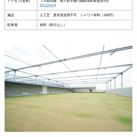
アクセス(電車)
ＪＲ総武線、地下鉄半蔵門線錦糸町駅徒歩5分
(
周辺MAP
)
施設
人工芝 更衣室使用不可 シャワー有料（300円）
駐車場
有料（割引なし）