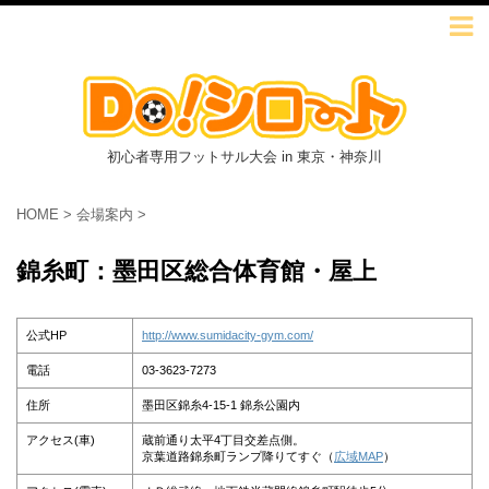
初心者専用フットサル大会 in 東京・神奈川
HOME
>
会場案内
>
錦糸町：墨田区総合体育館・屋上
公式HP
http://www.sumidacity-gym.com/
電話
03-3623-7273
住所
墨田区錦糸4-15-1 錦糸公園内
アクセス(車)
蔵前通り太平4丁目交差点側。
京葉道路錦糸町ランプ降りてすぐ（
広域MAP
）