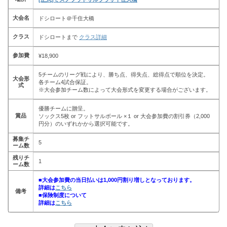
大会名
ドシロート＠千住大橋
クラス
ドシロートまで
クラス詳細
参加費
¥18,900
5チームのリーグ戦により、勝ち点、得失点、総得点で順位を決定。
大会形
各チーム4試合保証。
式
※大会参加チーム数によって大会形式を変更する場合がございます。
優勝チームに贈呈。
賞品
ソックス5枚 or フットサルボール ×１ or 大会参加費の割引券（2,000
円分）のいずれかから選択可能です。
募集チ
5
ーム数
残りチ
1
ーム数
■大会参加費の当日払いは1,000円割り増しとなっております。
詳細は
こちら
備考
■保険制度について
詳細は
こちら